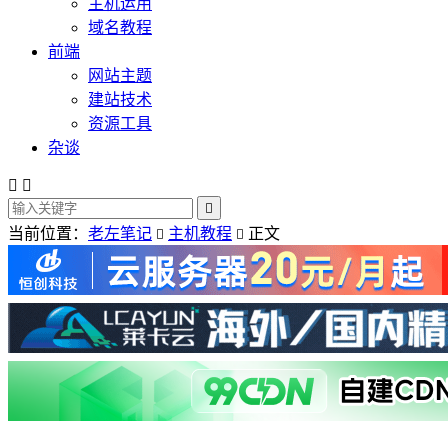
主机运用
域名教程
前端
网站主题
建站技术
资源工具
杂谈



当前位置：
老左笔记
主机教程
正文

