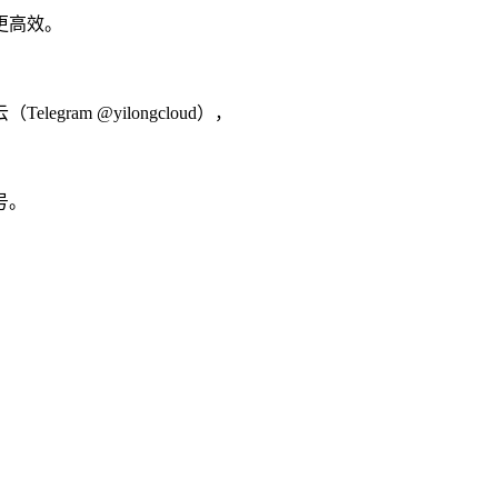
更高效。
am @yilongcloud），
号。