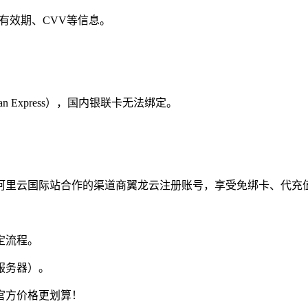
写卡号、有效期、CVV等信息。
can Express），国内银联卡无法绑定。
阿里云国际站合作的渠道商翼龙云注册账号，享受免绑卡、代充
绑定流程。
服务器）。
官方价格更划算！