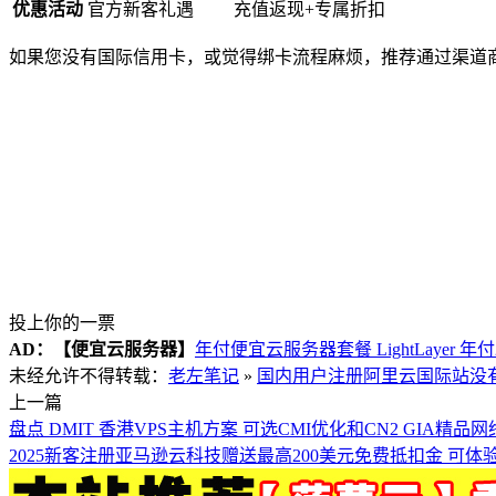
优惠活动
官方新客礼遇
充值返现+专属折扣
如果您没有国际信用卡，或觉得绑卡流程麻烦，推荐通过渠道
投上你的一票
AD：
【便宜云服务器】
年付便宜云服务器套餐 LightLayer 年
未经允许不得转载：
老左笔记
»
国内用户注册阿里云国际站没
上一篇
盘点 DMIT 香港VPS主机方案 可选CMI优化和CN2 GIA精品网
2025新客注册亚马逊云科技赠送最高200美元免费抵扣金 可体验