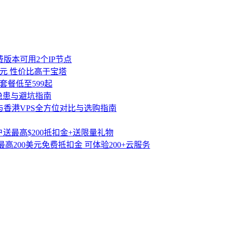
费版本可用2个IP节点
00元 性价比高于宝塔
套餐低至599起
隐患与避坑指南
与香港VPS全方位对比与选购指南
送最高$200抵扣金+送限量礼物
高200美元免费抵扣金 可体验200+云服务