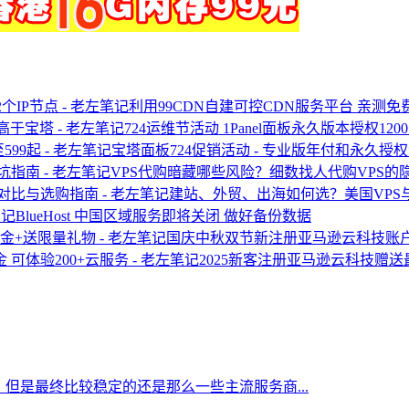
利用99CDN自建可控CDN服务平台 亲测免
724运维节活动 1Panel面板永久版本授权12
宝塔面板724促销活动 - 专业版年付和永久授权
VPS代购暗藏哪些风险？细数找人代购VPS的
建站、外贸、出海如何选？美国VPS
BlueHost 中国区域服务即将关闭 做好备份数据
国庆中秋双节新注册亚马逊云科技账户
2025新客注册亚马逊云科技赠送最
但是最终比较稳定的还是那么一些主流服务商...