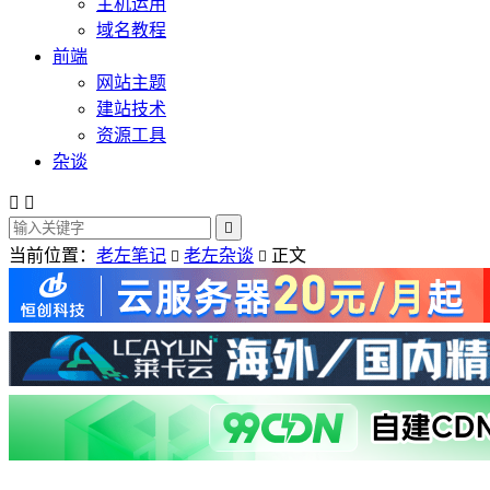
主机运用
域名教程
前端
网站主题
建站技术
资源工具
杂谈



当前位置：
老左笔记
老左杂谈
正文

