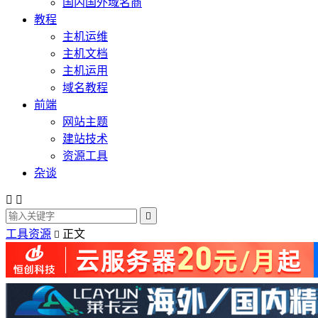
国内国外域名商
教程
主机运维
主机文档
主机运用
域名教程
前端
网站主题
建站技术
资源工具
杂谈



工具资源
正文
