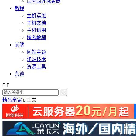
国内国外域名商
教程
主机运维
主机文档
主机运用
域名教程
前端
网站主题
建站技术
资源工具
杂谈



精品商家
正文
