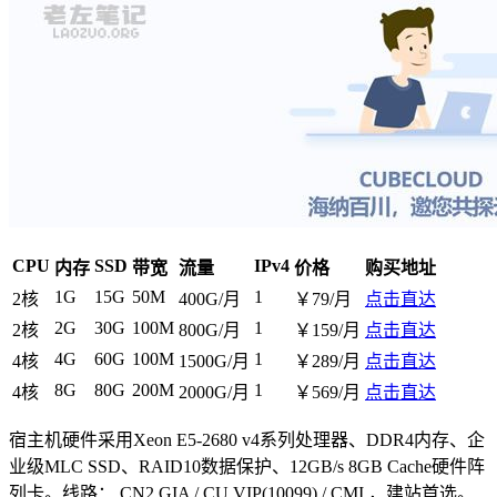
CPU
SSD
IPv4
内存
带宽
流量
价格
购买地址
1G
15G
50M
1
2核
400G/月
￥79/月
点击直达
2G
30G
100M
1
2核
800G/月
￥159/月
点击直达
4G
60G
100M
1
4核
1500G/月
￥289/月
点击直达
8G
80G
200M
1
4核
2000G/月
￥569/月
点击直达
宿主机硬件采用Xeon E5-2680 v4系列处理器、DDR4内存、企
业级MLC SSD、RAID10数据保护、12GB/s 8GB Cache硬件阵
列卡。线路： CN2 GIA / CU VIP(10099) / CMI ，建站首选。