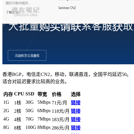
香港BGP，电信走CN2，移动，联通直连，全国平均延迟50。
适合对延迟要求比较高的业务。
CPU
SSD
内存
带宽
价格
选择
1G
30G
5Mbps
1核
71元/月
链接
2G
50G
6Mbps
2核
118元/月
链接
4G
70G
7Mbps
4核
183元/月
链接
8G
100G
8Mbps
8核
286元/月
链接