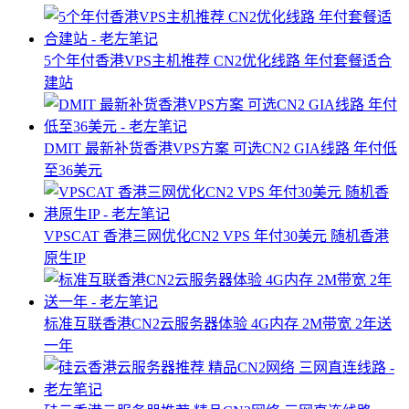
5个年付香港VPS主机推荐 CN2优化线路 年付套餐适合
建站
DMIT 最新补货香港VPS方案 可选CN2 GIA线路 年付低
至36美元
VPSCAT 香港三网优化CN2 VPS 年付30美元 随机香港
原生IP
标准互联香港CN2云服务器体验 4G内存 2M带宽 2年送
一年