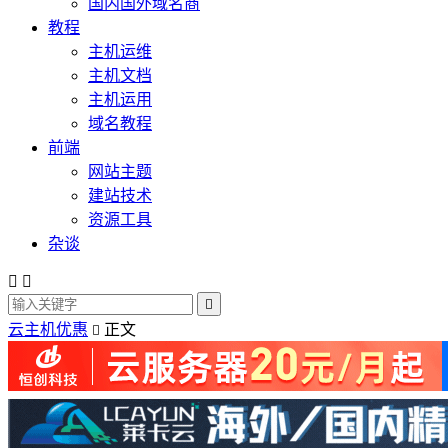
国内国外域名商
教程
主机运维
主机文档
主机运用
域名教程
前端
网站主题
建站技术
资源工具
杂谈



云主机优惠
正文
