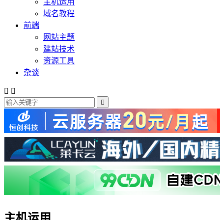
主机运用
域名教程
前端
网站主题
建站技术
资源工具
杂谈



主机运用