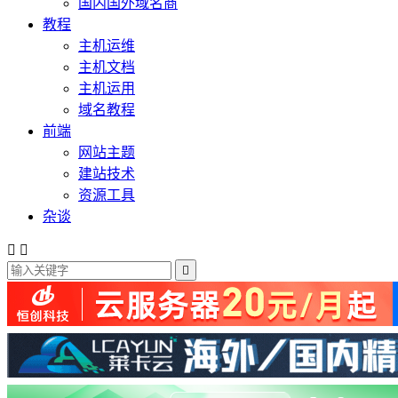
国内国外域名商
教程
主机运维
主机文档
主机运用
域名教程
前端
网站主题
建站技术
资源工具
杂谈


