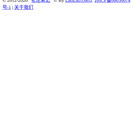
© 2012-2026
老左笔记
© By
LaoZuo.ORG
.
苏ICP备06030674
号-1
|
关于我们