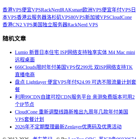
香港VPS
便宜VPS
RackNerd
RAKsmart
欧洲VPS
便宜年付VPS
日
本VPS
香港云服务器
洛杉矶VPS
80VPS
新加坡VPS
CloudCone
香港CN2 VPS
美国独立服务器
RackNerd VPS
随机文章
Lumio 新晋日本住宅 ISP网络支持独享实体 M4 Mac mini
远程桌面
666Clouds限时年付美国VPS仅299元 双ISP网络支持TK
直播电商
盘点 Lightlayer 便宜VPS年付$24.99 可选不限流量计划套
餐
利用99CDN自建可控CDN服务平台 亲测免费版本可用2
个IP节点
CloudCone 重新调整线路新推出九周年几款年付美国
VPS套餐计划
2026年不定期整理最新Zenlayer优惠码及优惠活动