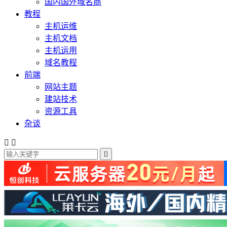
国内国外域名商
教程
主机运维
主机文档
主机运用
域名教程
前端
网站主题
建站技术
资源工具
杂谈


