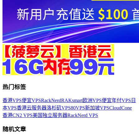
热门标签
香港VPS
便宜VPS
RackNerd
RAKsmart
欧洲VPS
便宜年付VPS
日
本VPS
香港云服务器
洛杉矶VPS
80VPS
新加坡VPS
CloudCone
香港CN2 VPS
美国独立服务器
RackNerd VPS
随机文章