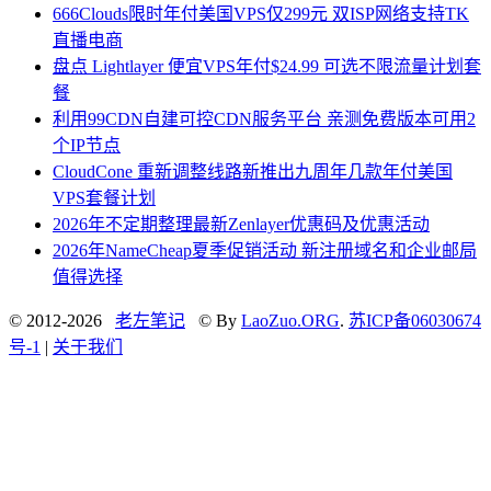
666Clouds限时年付美国VPS仅299元 双ISP网络支持TK
直播电商
盘点 Lightlayer 便宜VPS年付$24.99 可选不限流量计划套
餐
利用99CDN自建可控CDN服务平台 亲测免费版本可用2
个IP节点
CloudCone 重新调整线路新推出九周年几款年付美国
VPS套餐计划
2026年不定期整理最新Zenlayer优惠码及优惠活动
2026年NameCheap夏季促销活动 新注册域名和企业邮局
值得选择
© 2012-2026
老左笔记
© By
LaoZuo.ORG
.
苏ICP备06030674
号-1
|
关于我们