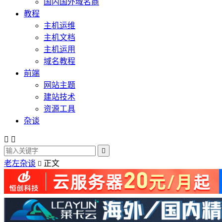
国内国外域名商
教程
主机运维
主机文档
主机运用
域名教程
前端
网站主题
建站技术
资源工具
杂谈



老左杂谈
正文
