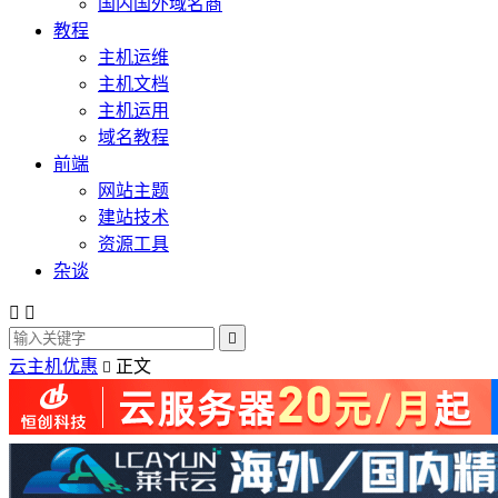
国内国外域名商
教程
主机运维
主机文档
主机运用
域名教程
前端
网站主题
建站技术
资源工具
杂谈



云主机优惠
正文
