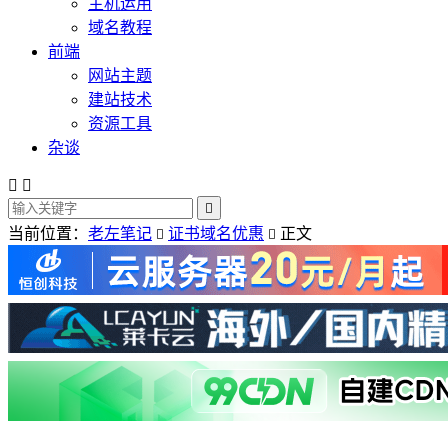
主机运用
域名教程
前端
网站主题
建站技术
资源工具
杂谈



当前位置：
老左笔记
证书域名优惠
正文

