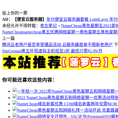
投上你的一票
AD：
【便宜云服务器】
年付便宜云服务器套餐 LightLayer 年
未经允许不得转载：
老左笔记
»
NameCheap黑色星期五202
NameCheap
namecheap黑五优惠
网络星期一
黑色星期五
黑色星期
上一篇
腾讯云老用户是否享受爆品活动 云服务器首单不限新老用户
下
SiteGround黑五外贸虚拟主机低至2折 最低只需$2.99/月
你可能还喜欢这些内容：