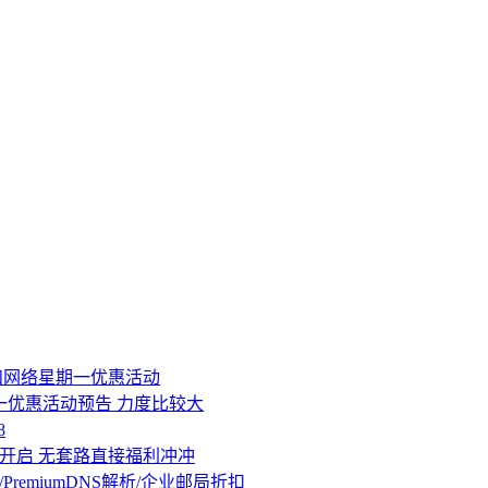
期五和网络星期一优惠活动
星期一优惠活动预告 力度比较大
8
活动开启 无套路直接福利冲冲
书/PremiumDNS解析/企业邮局折扣