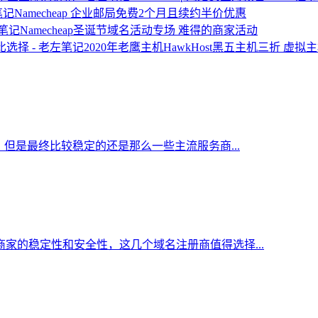
Namecheap 企业邮局免费2个月且续约半价优惠
Namecheap圣诞节域名活动专场 难得的商家活动
2020年老鹰主机HawkHost黑五主机三折 虚
但是最终比较稳定的还是那么一些主流服务商...
家的稳定性和安全性，这几个域名注册商值得选择...