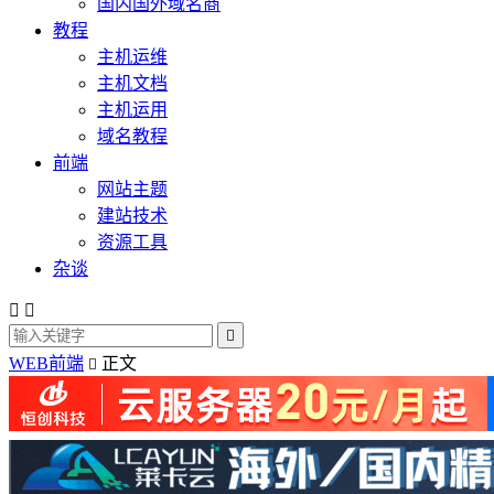
国内国外域名商
教程
主机运维
主机文档
主机运用
域名教程
前端
网站主题
建站技术
资源工具
杂谈



WEB前端
正文
