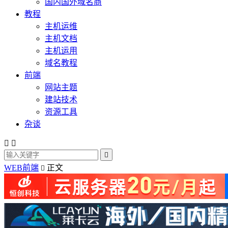
国内国外域名商
教程
主机运维
主机文档
主机运用
域名教程
前端
网站主题
建站技术
资源工具
杂谈



WEB前端
正文
