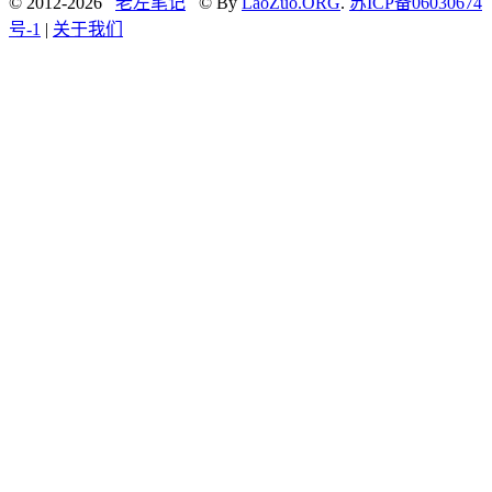
© 2012-2026
老左笔记
© By
LaoZuo.ORG
.
苏ICP备06030674
号-1
|
关于我们