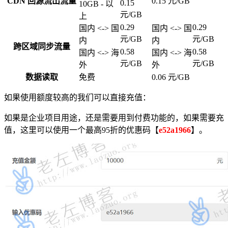
CDN 回源流出流量
0.15 元/GB
0.15
10GB - 以
元/GB
上
0.29
0.29
国内 <-> 国
国内 <-> 国
元/GB
元/GB
内
内
跨区域同步流量
0.58
0.58
国内 <-> 海
国内 <-> 海
元/GB
元/GB
外
外
数据读取
免费
0.06 元/GB
如果使用额度较高的我们可以直接充值：
如果是企业项目用途，还是需要用到付费功能的，如果需要充
值，这里可以使用一个最高95折的优惠码【
e52a1966
】。