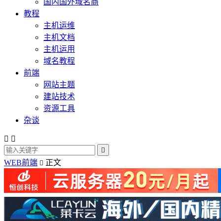
国内国外域名商
教程
主机运维
主机文档
主机运用
域名教程
前端
网站主题
建站技术
资源工具
杂谈



WEB前端
正文
