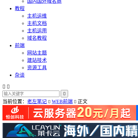
国内国外域名商
教程
主机运维
主机文档
主机运用
域名教程
前端
网站主题
建站技术
资源工具
杂谈



当前位置：
老左笔记
WEB前端
正文

