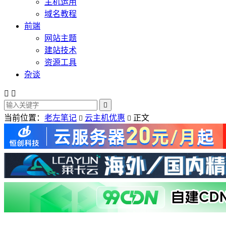
主机运用
域名教程
前端
网站主题
建站技术
资源工具
杂谈



当前位置：
老左笔记
云主机优惠
正文

