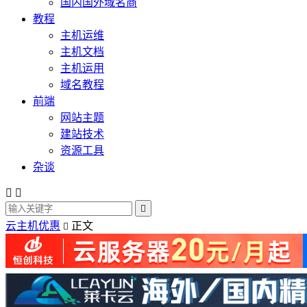
国内国外域名商
教程
主机运维
主机文档
主机运用
域名教程
前端
网站主题
建站技术
资源工具
杂谈



云主机优惠
正文
