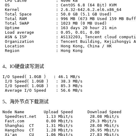
 CPU Cache            : 4096 KB 

 OS                   : CentOS 6.8 (64 Bit) KVM

 Kernel               : 2.6.32-642.6.2.el6.x86_64

 Total Space          : 50.0 GB (5.1 GB Used)

 Total RAM            : 996 MB (673 MB Used 159 MB Buff
 Total SWAP           : 1023 MB (0 MB Used)

 Uptime               : 163 days 20 hour 21 min

 Load average         : 0.05, 0.01, 0.00

 ASN & ISP            : AS132203, Tencent cloud computi
 Organization         : Tencent Building, Kejizhongyi A
 Location             : Hong Kong, China / HK

 Region               : Hong Kong

4、IO硬盘读写测试
I/O Speed( 1.0GB )   : 46.1 MB/s

 I/O Speed( 1.0GB )   : 38.3 MB/s

 I/O Speed( 1.0GB )   : 85.3 MB/s

5、海外节点下载测试
Node Name        Upload Speed      Download Speed      
 Speedtest.net    1.13 Mbit/s       28.08 Mbit/s       
 Fast.com         0.00 Mbit/s       29.3 Mbit/s        
 Shanghai  CT     1.31 Mbit/s       28.08 Mbit/s       
 Hangzhou  CT     1.28 Mbit/s       26.95 Mbit/s       
 Xi'an     CU     1.06 Mbit/s       27.83 Mbit/s       