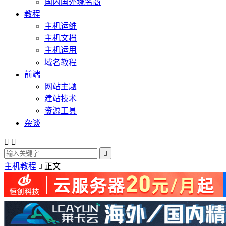
国内国外域名商
教程
主机运维
主机文档
主机运用
域名教程
前端
网站主题
建站技术
资源工具
杂谈



主机教程
正文
