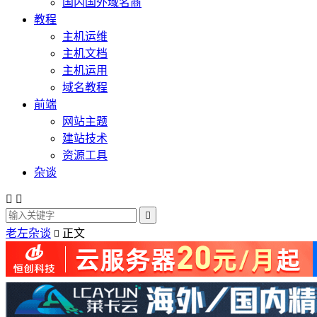
国内国外域名商
教程
主机运维
主机文档
主机运用
域名教程
前端
网站主题
建站技术
资源工具
杂谈



老左杂谈
正文
