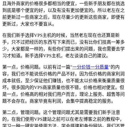
且海外商家的价格很多都相当的便宜，一些新手朋友都在挑选
到底是哪个便宜的好，以及有没有更加便宜的。所以老左在之
前更新过一些商家之后，现在尽量少的更新这些商家，即便有
更新过，大家也不要盲从。
在我们新手选择VPS主机的时候，当然老左现在也还算是新
手，只不过把经历的东西写下来而已，没有比你们技高一筹多
少，大家都是一样的，有些你们提出来的问题，我也需要去学
习才知道。新手选择VPS主机，老左谈谈自己的建议。
第一点，价格问题。以前有过一篇"
一分价钱一分质量
"的内
容，我们也不能说低价格的产品不好。因为低价格的商家利润
成本就低，至少保证他们赚钱，也不能太以价格来衡量质量很
坏。很多国内的VPS商家质量也很不错，价格也相对便宜。但
是一点，价格高的相对我们用户而言，理论上服务、超售等问
题不会存在。商家毕竟有利润，会集中提高稳定的服务。
第二点，管理问题。这个管理问题尤其是需要我们新手注意
的，在我们使用VPS建站之前可以在老左博客之前的教程中，
学习一种一键安装使用方法，学会搭建和备份网站。我们不管