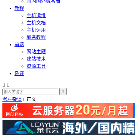
国内国外域名商
教程
主机运维
主机文档
主机运用
域名教程
前端
网站主题
建站技术
资源工具
杂谈



老左杂谈
正文
