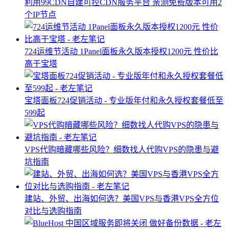
利用99CDN自建可控CDN服务平台 亲测免费版本可用2
个IP节点
724运维节活动 1Panel面板永久版本授权1200元 性价比
高于宝塔
宝塔面板724促销活动 - 专业版年付和永久授权套餐低至
599起
VPS代购暗藏哪些风险？细数找人代购VPS的隐患与避
坑指南
建站、外贸、出海如何选？美国VPS与香港VPS全方位
对比与选购指南