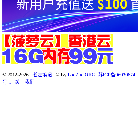
© 2012-2026
老左笔记
© By
LaoZuo.ORG
.
苏ICP备06030674
号-1
|
关于我们