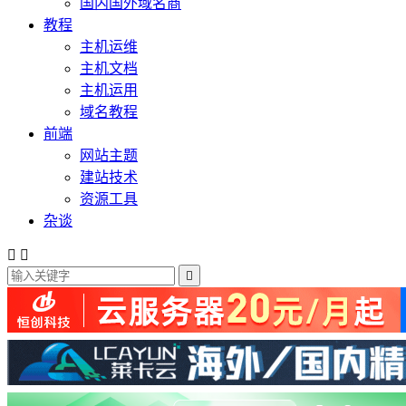
国内国外域名商
教程
主机运维
主机文档
主机运用
域名教程
前端
网站主题
建站技术
资源工具
杂谈


