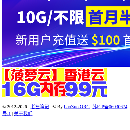
© 2012-2026
老左笔记
© By
LaoZuo.ORG
.
苏ICP备06030674
号-1
|
关于我们