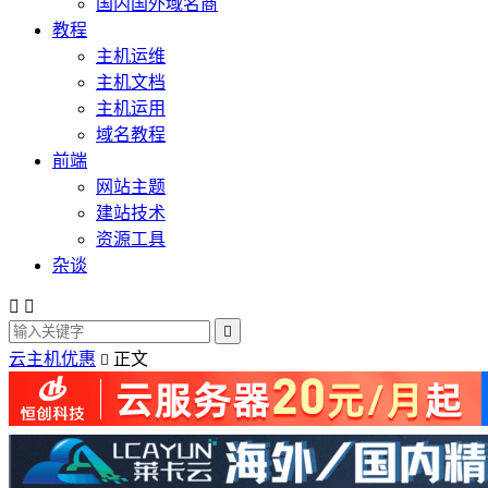
国内国外域名商
教程
主机运维
主机文档
主机运用
域名教程
前端
网站主题
建站技术
资源工具
杂谈



云主机优惠
正文
