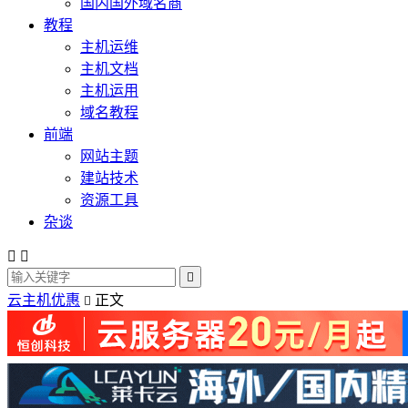
国内国外域名商
教程
主机运维
主机文档
主机运用
域名教程
前端
网站主题
建站技术
资源工具
杂谈



云主机优惠
正文
