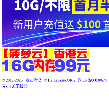
© 2012-2026
老左笔记
© By
LaoZuo.ORG
.
苏ICP备06030674
号-1
|
关于我们