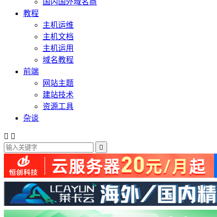
国内国外域名商
教程
主机运维
主机文档
主机运用
域名教程
前端
网站主题
建站技术
资源工具
杂谈


