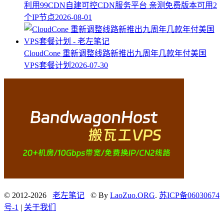
利用99CDN自建可控CDN服务平台 亲测免费版本可用2
个IP节点
2026-08-01
CloudCone 重新调整线路新推出九周年几款年付美国
VPS套餐计划
2026-07-30
© 2012-2026
老左笔记
© By
LaoZuo.ORG
.
苏ICP备06030674
号-1
|
关于我们