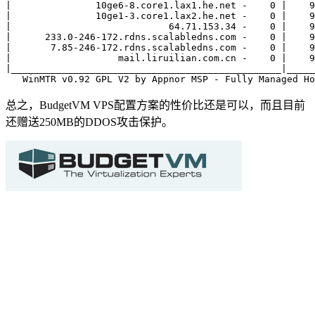
|               10ge6-8.core1.lax1.he.net -    0 |    9
|               10ge1-3.core1.lax2.he.net -    0 |    9
|                            64.71.153.34 -    0 |    9
|      233.0-246-172.rdns.scalabledns.com -    0 |    9
|       7.85-246-172.rdns.scalabledns.com -    0 |    9
|                   mail.liruilian.com.cn -    0 |    9
|________________________________________________|_____
   WinMTR v0.92 GPL V2 by Appnor MSP - Fully Managed Ho
总之，BudgetVM VPS配置方案的性价比还是可以，而且目前
还赠送250MB的DDOS攻击保护。