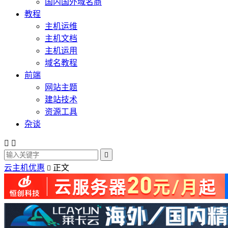
国内国外域名商
教程
主机运维
主机文档
主机运用
域名教程
前端
网站主题
建站技术
资源工具
杂谈



云主机优惠
正文
