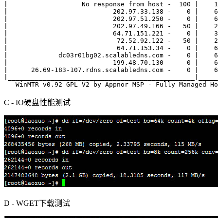
|                   No response from host -  100 |    1
|                           202.97.33.138 -    0 |    6
|                           202.97.51.250 -    0 |    6
|                           202.97.49.166 -   50 |    2
|                           64.71.151.221 -    0 |    3
|                            72.52.92.122 -   50 |    2
|                            64.71.153.34 -    0 |    6
|             dc03r01bg02.scalabledns.com -    0 |    6
|                           199.48.70.130 -    0 |    6
|      26.69-183-107.rdns.scalabledns.com -    0 |    6
|________________________________________________|_____
   WinMTR v0.92 GPL V2 by Appnor MSP - Fully Managed Ho
C - IO硬盘性能测试
D - WGET下载测试