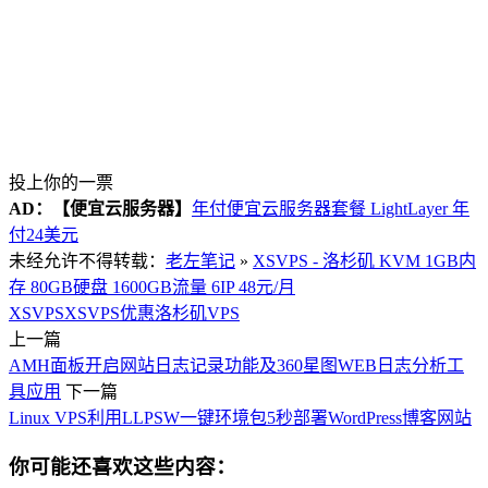
投上你的一票
AD：
【便宜云服务器】
年付便宜云服务器套餐 LightLayer 年
付24美元
未经允许不得转载：
老左笔记
»
XSVPS - 洛杉矶 KVM 1GB内
存 80GB硬盘 1600GB流量 6IP 48元/月
XSVPS
XSVPS优惠
洛杉矶VPS
上一篇
AMH面板开启网站日志记录功能及360星图WEB日志分析工
具应用
下一篇
Linux VPS利用LLPSW一键环境包5秒部署WordPress博客网站
你可能还喜欢这些内容：