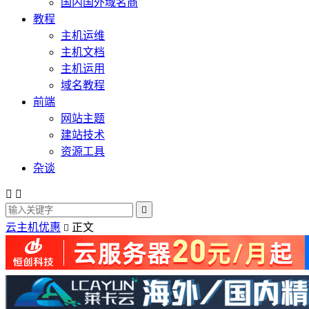
国内国外域名商
教程
主机运维
主机文档
主机运用
域名教程
前端
网站主题
建站技术
资源工具
杂谈



云主机优惠
正文
