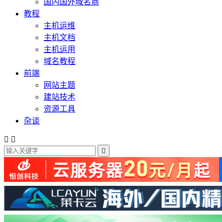
国内国外域名商
教程
主机运维
主机文档
主机运用
域名教程
前端
网站主题
建站技术
资源工具
杂谈


