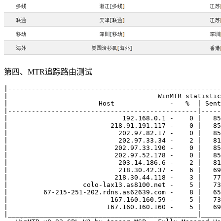
第四、MTR追踪路由测试
|------------------------------------------------------
|                                      WinMTR statistic
|                       Host              -   %  | Sent
|------------------------------------------------|-----
|                             192.168.0.1 -    0 |   85
|                          218.91.191.117 -    0 |   85
|                            202.97.82.17 -    0 |   85
|                            202.97.33.34 -    2 |   81
|                           202.97.33.190 -    0 |   85
|                           202.97.52.178 -    0 |   85
|                            203.14.186.6 -    2 |   81
|                            218.30.42.37 -    6 |   69
|                           218.30.44.118 -    3 |   77
|                   colo-lax13.as8100.net -    5 |   73
|         67-215-251-202.rdns.as62639.com -    8 |   65
|                          167.160.160.59 -    5 |   73
|                         167.160.160.160 -    5 |   69
|________________________________________________|_____