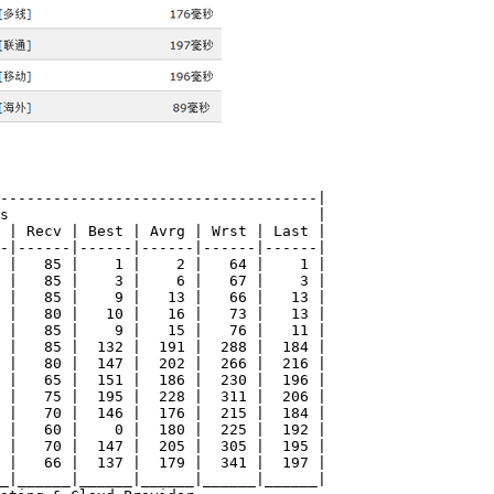
------------------------------------|

s                                   |

 | Recv | Best | Avrg | Wrst | Last |

-|------|------|------|------|------|

 |   85 |    1 |    2 |   64 |    1 |

 |   85 |    3 |    6 |   67 |    3 |

 |   85 |    9 |   13 |   66 |   13 |

 |   80 |   10 |   16 |   73 |   13 |

 |   85 |    9 |   15 |   76 |   11 |

 |   85 |  132 |  191 |  288 |  184 |

 |   80 |  147 |  202 |  266 |  216 |

 |   65 |  151 |  186 |  230 |  196 |

 |   75 |  195 |  228 |  311 |  206 |

 |   70 |  146 |  176 |  215 |  184 |

 |   60 |    0 |  180 |  225 |  192 |

 |   70 |  147 |  205 |  305 |  195 |

 |   66 |  137 |  179 |  341 |  197 |

_|______|______|______|______|______|
