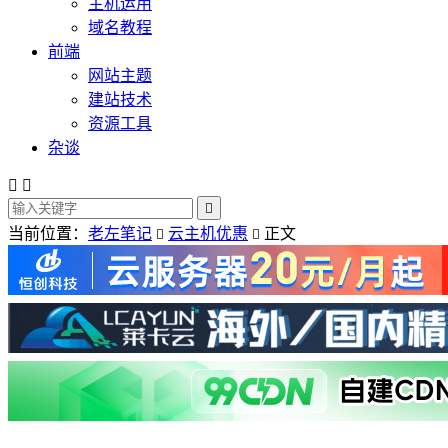
主机运用
域名教程
前端
网站主题
建站技术
资源工具
杂谈



当前位置：
老左笔记
云主机优惠
正文

