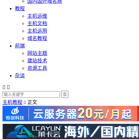
国内国外域名商
教程
主机运维
主机文档
主机运用
域名教程
前端
网站主题
建站技术
资源工具
杂谈



主机教程
正文
