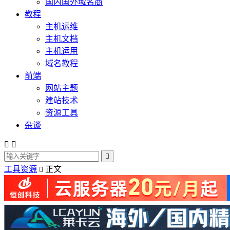
国内国外域名商
教程
主机运维
主机文档
主机运用
域名教程
前端
网站主题
建站技术
资源工具
杂谈



工具资源
正文
