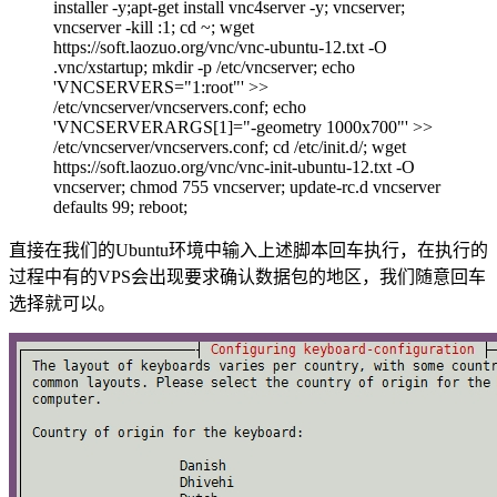
installer -y;apt-get install vnc4server -y; vncserver;
vncserver -kill :1; cd ~; wget
https://soft.laozuo.org/vnc/vnc-ubuntu-12.txt -O
.vnc/xstartup; mkdir -p /etc/vncserver; echo
'VNCSERVERS="1:root"' >>
/etc/vncserver/vncservers.conf; echo
'VNCSERVERARGS[1]="-geometry 1000x700"' >>
/etc/vncserver/vncservers.conf; cd /etc/init.d/; wget
https://soft.laozuo.org/vnc/vnc-init-ubuntu-12.txt -O
vncserver; chmod 755 vncserver; update-rc.d vncserver
defaults 99; reboot;
直接在我们的Ubuntu环境中输入上述脚本回车执行，在执行的
过程中有的VPS会出现要求确认数据包的地区，我们随意回车
选择就可以。