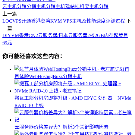
云主机分销
分销主机
分销主机建站
挂机宝主机分销
上一篇
LOCVPS开通香港葵湾KVM VPS主机及性能速度评测过程
下
一篇
DIYVM香港CN2云服务器/日本云服务器2核2GB内存起步月
69元
你可能还喜欢这些内容：
$1首
月体验WebHostingBuzz分销主机
搬瓦工部分机房即将升级 - AMD EPYC 处理器 + NVMe
RAID-10 上线
云服务器价格差异大？解析3个关键影响因素