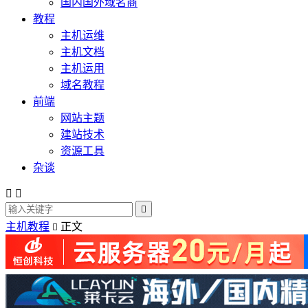
国内国外域名商
教程
主机运维
主机文档
主机运用
域名教程
前端
网站主题
建站技术
资源工具
杂谈



主机教程
正文
