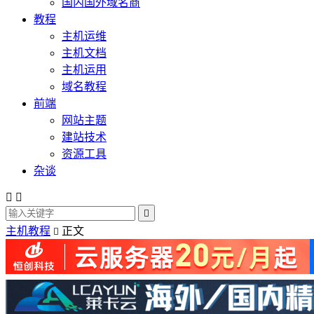
国内国外域名商
教程
主机运维
主机文档
主机运用
域名教程
前端
网站主题
建站技术
资源工具
杂谈



主机教程
正文
