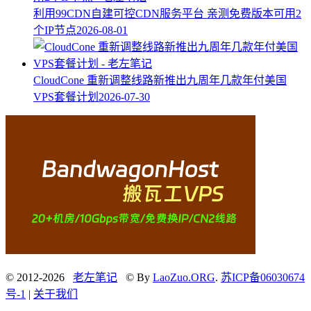
利用99CDN自建可控CDN服务平台 亲测免费版本可用2
个IP节点
2026-08-01
CloudCone 重新调整线路新推出九周年几款年付美国
VPS套餐计划
2026-07-30
© 2012-2026
老左笔记
© By
LaoZuo.ORG
.
苏ICP备06030674
号-1
|
关于我们