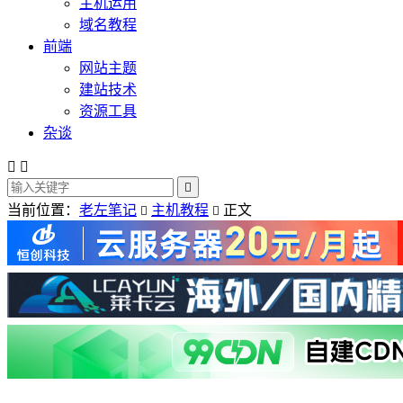
主机运用
域名教程
前端
网站主题
建站技术
资源工具
杂谈



当前位置：
老左笔记
主机教程
正文

