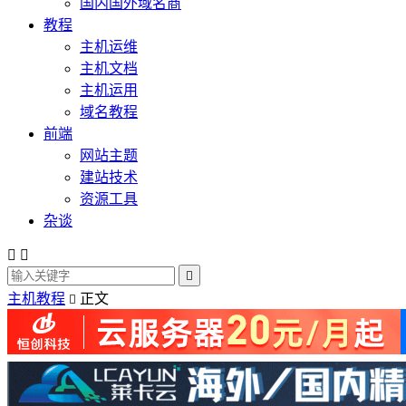
国内国外域名商
教程
主机运维
主机文档
主机运用
域名教程
前端
网站主题
建站技术
资源工具
杂谈



主机教程
正文
