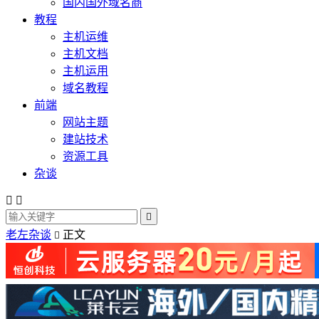
国内国外域名商
教程
主机运维
主机文档
主机运用
域名教程
前端
网站主题
建站技术
资源工具
杂谈



老左杂谈
正文
