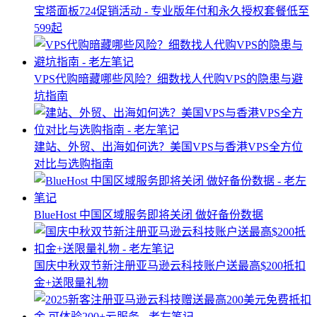
宝塔面板724促销活动 - 专业版年付和永久授权套餐低至
599起
VPS代购暗藏哪些风险？细数找人代购VPS的隐患与避
坑指南
建站、外贸、出海如何选？美国VPS与香港VPS全方位
对比与选购指南
BlueHost 中国区域服务即将关闭 做好备份数据
国庆中秋双节新注册亚马逊云科技账户送最高$200抵扣
金+送限量礼物