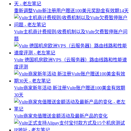
重新调整Vultr新注册用户赠送100美元奖励金有效期14天
Vultr主机商计费规则/收费机制以及Vultr欠费暂停账户问
题
Vultr 德国机房欧洲VPS（云服务器）路由线路和性能速
度评测
Vultr商家新年活动 新注册Vultr账户赠送100美金有效期
30天
Vultr商家充值赠送金额活动及最新产品的变化