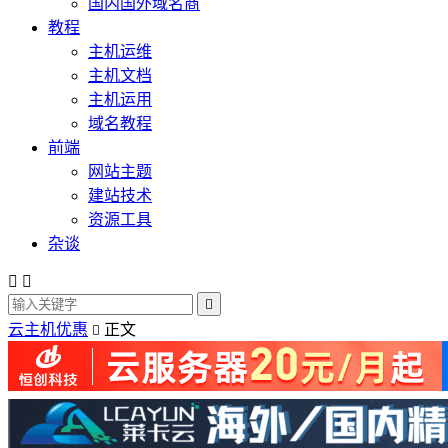
国内国外域名商
教程
主机运维
主机文档
主机运用
域名教程
前端
网站主题
建站技术
资源工具
杂谈



云主机优惠
正文
