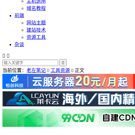
主机运用
域名教程
前端
网站主题
建站技术
资源工具
杂谈



当前位置：
老左笔记
工具资源
正文

