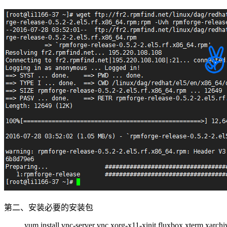
第二、安装必要的安装包
yum install vnc-server vnc xorg-x11-xinit fluxbox xterm xarchiv