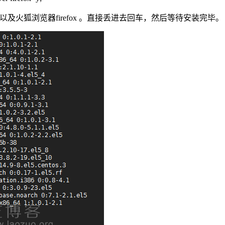
ox 以及火狐浏览器firefox 。直接丢进去回车，然后等待安装完毕。