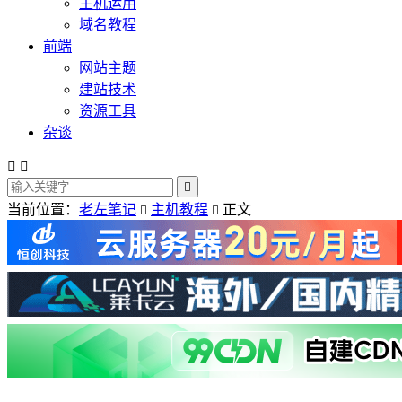
主机运用
域名教程
前端
网站主题
建站技术
资源工具
杂谈



当前位置：
老左笔记
主机教程
正文

