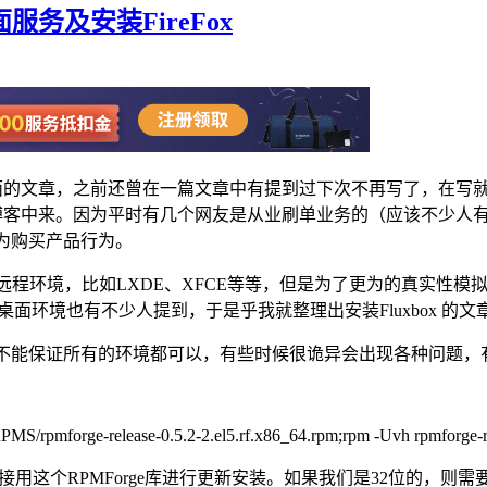
程桌面服务及安装FireFox
远程桌面的文章，之前还曾在一篇文章中有提到过下次不再写了，在
章分享到博客中来。因为平时有几个网友是从业刷单业务的（应该不少人
人为购买产品行为。
远程环境，比如LXDE、XFCE等等，但是为了更为的真实性
桌面环境也有不少人提到，于是乎我就整理出安装Fluxbox 的文
但不能保证所有的环境都可以，有些时候很诡异会出现各种问题，
/RPMS/rpmforge-release-0.5.2-2.el5.rf.x86_64.rpm;rpm -Uvh rpmforge-r
的，所以我直接用这个RPMForge库进行更新安装。如果我们是32位的，则