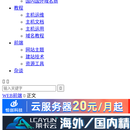
国内国外域名商
教程
主机运维
主机文档
主机运用
域名教程
前端
网站主题
建站技术
资源工具
杂谈



WEB前端
正文
