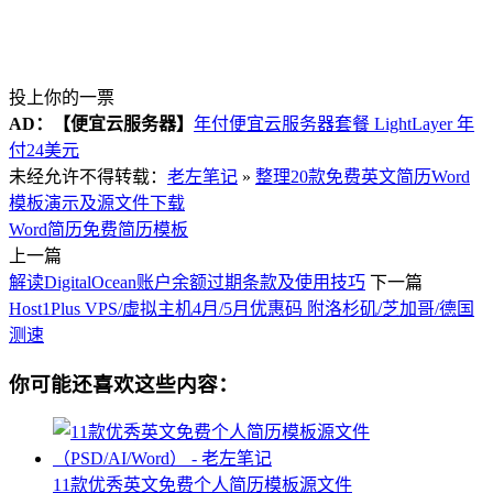
投上你的一票
AD：
【便宜云服务器】
年付便宜云服务器套餐 LightLayer 年
付24美元
未经允许不得转载：
老左笔记
»
整理20款免费英文简历Word
模板演示及源文件下载
Word简历
免费简历模板
上一篇
解读DigitalOcean账户余额过期条款及使用技巧
下一篇
Host1Plus VPS/虚拟主机4月/5月优惠码 附洛杉矶/芝加哥/德国
测速
你可能还喜欢这些内容：
11款优秀英文免费个人简历模板源文件