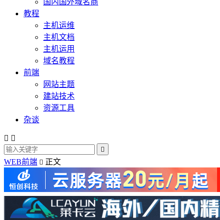
国内国外域名商
教程
主机运维
主机文档
主机运用
域名教程
前端
网站主题
建站技术
资源工具
杂谈



WEB前端
正文
