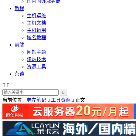
国内国外域名商
教程
主机运维
主机文档
主机运用
域名教程
前端
网站主题
建站技术
资源工具
杂谈



当前位置：
老左笔记
工具资源
正文

