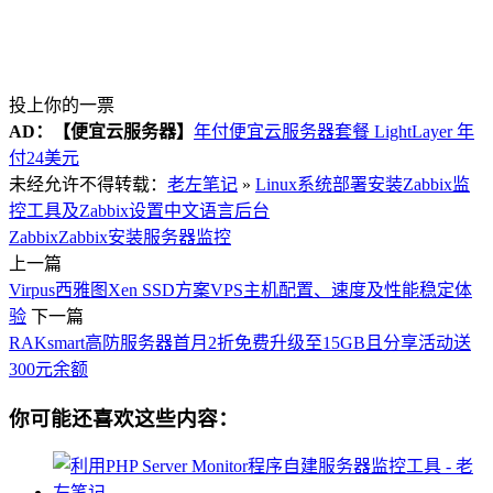
投上你的一票
AD：
【便宜云服务器】
年付便宜云服务器套餐 LightLayer 年
付24美元
未经允许不得转载：
老左笔记
»
Linux系统部署安装Zabbix监
控工具及Zabbix设置中文语言后台
Zabbix
Zabbix安装
服务器监控
上一篇
Virpus西雅图Xen SSD方案VPS主机配置、速度及性能稳定体
验
下一篇
RAKsmart高防服务器首月2折免费升级至15GB且分享活动送
300元余额
你可能还喜欢这些内容：