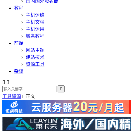
国内国外域名商
教程
主机运维
主机文档
主机运用
域名教程
前端
网站主题
建站技术
资源工具
杂谈



工具资源
正文
