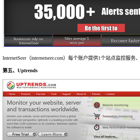
InternetSeer（internetseer.com）每个账户提供1
第五、Uptrends