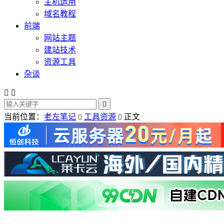
主机运用
域名教程
前端
网站主题
建站技术
资源工具
杂谈



当前位置：
老左笔记
工具资源
正文

