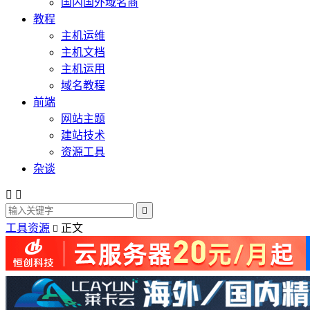
国内国外域名商
教程
主机运维
主机文档
主机运用
域名教程
前端
网站主题
建站技术
资源工具
杂谈



工具资源
正文
