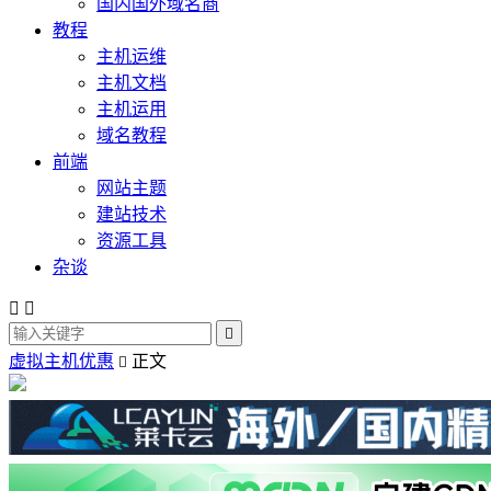
国内国外域名商
教程
主机运维
主机文档
主机运用
域名教程
前端
网站主题
建站技术
资源工具
杂谈



虚拟主机优惠
正文
