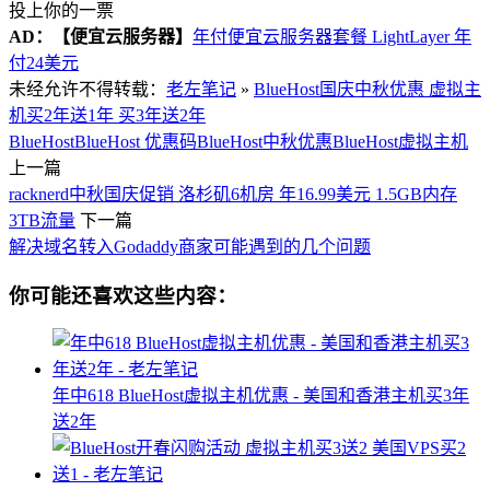
投上你的一票
AD：
【便宜云服务器】
年付便宜云服务器套餐 LightLayer 年
付24美元
未经允许不得转载：
老左笔记
»
BlueHost国庆中秋优惠 虚拟主
机买2年送1年 买3年送2年
BlueHost
BlueHost 优惠码
BlueHost中秋优惠
BlueHost虚拟主机
上一篇
racknerd中秋国庆促销 洛杉矶6机房 年16.99美元 1.5GB内存
3TB流量
下一篇
解决域名转入Godaddy商家可能遇到的几个问题
你可能还喜欢这些内容：
年中618 BlueHost虚拟主机优惠 - 美国和香港主机买3年
送2年