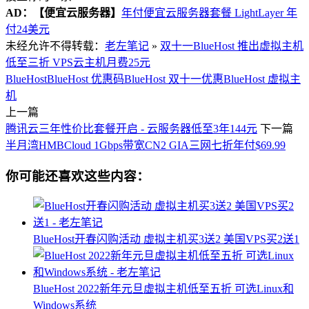
AD：
【便宜云服务器】
年付便宜云服务器套餐 LightLayer 年
付24美元
未经允许不得转载：
老左笔记
»
双十一BlueHost 推出虚拟主机
低至三折 VPS云主机月费25元
BlueHost
BlueHost 优惠码
BlueHost 双十一优惠
BlueHost 虚拟主
机
上一篇
腾讯云三年性价比套餐开启 - 云服务器低至3年144元
下一篇
半月湾HMBCloud 1Gbps带宽CN2 GIA三网七折年付$69.99
你可能还喜欢这些内容：
BlueHost开春闪购活动 虚拟主机买3送2 美国VPS买2送1
BlueHost 2022新年元旦虚拟主机低至五折 可选Linux和
Windows系统