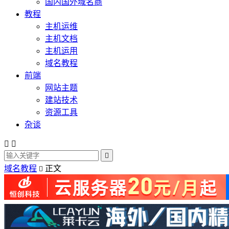
国内国外域名商
教程
主机运维
主机文档
主机运用
域名教程
前端
网站主题
建站技术
资源工具
杂谈



域名教程
正文
