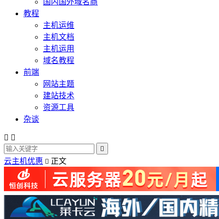
国内国外域名商
教程
主机运维
主机文档
主机运用
域名教程
前端
网站主题
建站技术
资源工具
杂谈



云主机优惠
正文
